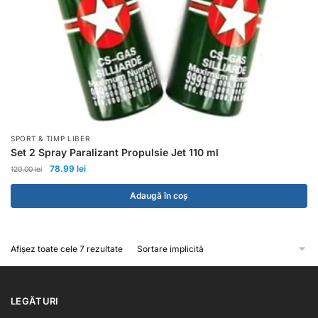
SPORT & TIMP LIBER
Set 2 Spray Paralizant Propulsie Jet 110 ml
78.99
lei
120.00
lei
Adaugă în coș
Afișez toate cele 7 rezultate
LEGĂTURI