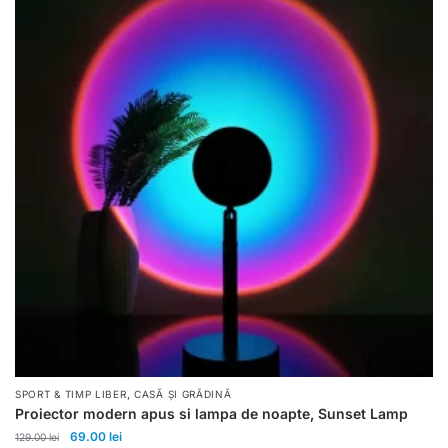
,
SPORT & TIMP LIBER
CASĂ ȘI GRĂDINĂ
Proiector modern apus si lampa de noapte, Sunset Lamp
69.00
lei
129.00
lei