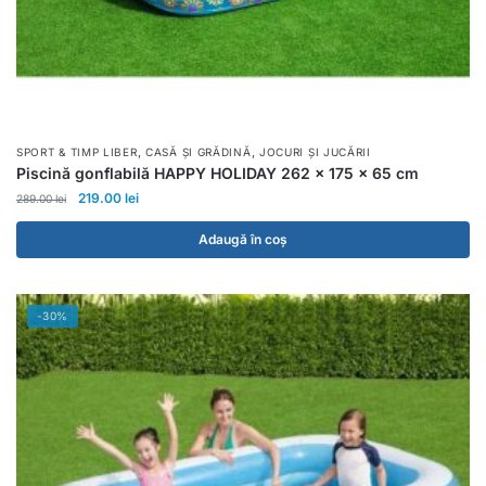
,
,
SPORT & TIMP LIBER
CASĂ ȘI GRĂDINĂ
JOCURI ȘI JUCĂRII
Piscină gonflabilă HAPPY HOLIDAY 262 x 175 x 65 cm
219.00
lei
289.00
lei
Adaugă în coș
-30%