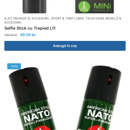
,
,
ELECTRONICE ȘI ACCESORII
SPORT & TIMP LIBER
TELEFOANE MOBILE &
ACCESORII
Selfie Stick cu Trepied L11
69.00
lei
109.00
lei
Adaugă în coș
-34%