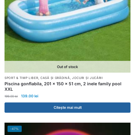
Out of stock
,
,
SPORT & TIMP LIBER
CASĂ ȘI GRĂDINĂ
JOCURI ȘI JUCĂRII
Piscina gonflabila, 201 x 150 x 51 cm, 2 inele family pool
XXL
139.00
lei
199.00
lei
Citește mai mult
-47%