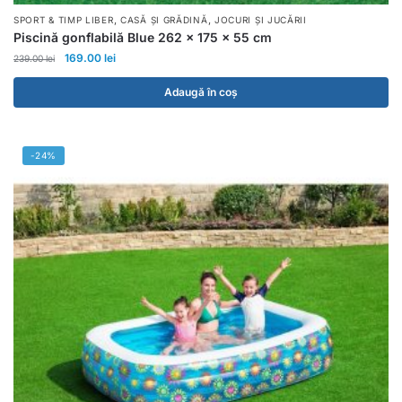
,
,
SPORT & TIMP LIBER
CASĂ ȘI GRĂDINĂ
JOCURI ȘI JUCĂRII
Piscină gonflabilă Blue 262 x 175 x 55 cm
169.00
lei
239.00
lei
Adaugă în coș
-24%