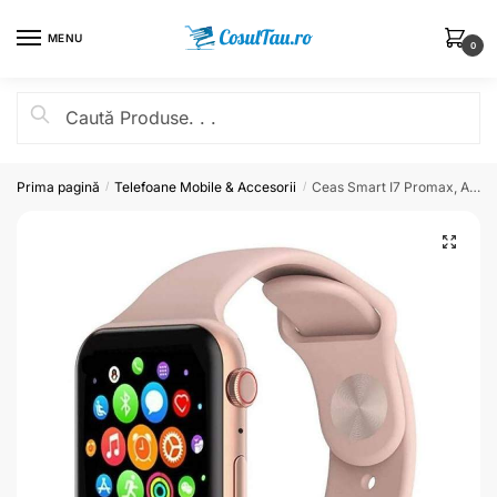
MENU
0
Prima pagină
Telefoane Mobile & Accesorii
Ceas Smart I7 Promax, Apeluri/Sms/Social Media, Monitorizare, Somn, Ritm Cardiac, Pedometru,Muzica, Rezistent la Apa,etc
/
/