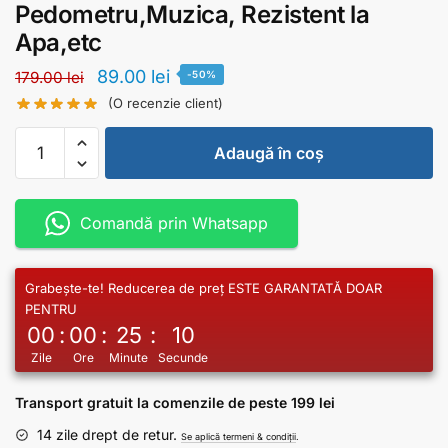
Pedometru,Muzica, Rezistent la
Apa,etc
89.00
lei
179.00
lei
-50%
(O recenzie client)
Adaugă în coș
Comandă prin Whatsapp
Grabește-te! Reducerea de preț ESTE GARANTATĂ DOAR
PENTRU
00
:
00
:
25
:
10
Zile
Ore
Minute
Secunde
Transport gratuit la comenzile de peste 199 lei
14 zile drept de retur.
Se aplică termeni & condiții
.