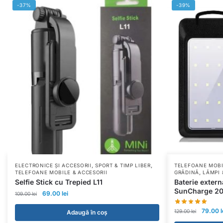
-37%
-39%
,
,
ELECTRONICE ȘI ACCESORII
SPORT & TIMP LIBER
TELEFOANE MOBI
,
TELEFOANE MOBILE & ACCESORII
GRĂDINĂ
LĂMPI 
Selfie Stick cu Trepied L11
Baterie extern
SunCharge 2
69.00
lei
109.00
lei
79.00
l
129.00
lei
Adaugă în coș