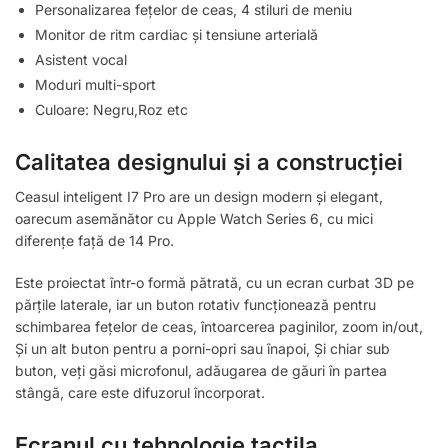
Personalizarea fețelor de ceas, 4 stiluri de meniu
Monitor de ritm cardiac și tensiune arterială
Asistent vocal
Moduri multi-sport
Culoare: Negru,Roz etc
Calitatea designului și a construcției
Ceasul inteligent I7 Pro are un design modern și elegant,
oarecum asemănător cu Apple Watch Series 6, cu mici
diferențe față de 14 Pro.
Este proiectat într-o formă pătrată, cu un ecran curbat 3D pe
părțile laterale, iar un buton rotativ funcționează pentru
schimbarea fețelor de ceas, întoarcerea paginilor, zoom in/out,
Și un alt buton pentru a porni-opri sau înapoi, Și chiar sub
buton, veți găsi microfonul, adăugarea de găuri în partea
stângă, care este difuzorul încorporat.
Ecranul cu tehnologie tactila