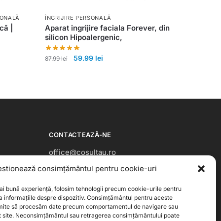
SONALĂ
ÎNGRIJIRE PERSONALĂ
că |
Aparat ingrijire faciala Forever, din
silicon Hipoalergenic,
59.99
lei
87.99
lei
CONTACTEAZĂ-NE
office@cosultau.ro
stionează consimțământul pentru cookie-uri
0720.150.000
ai bună experiență, folosim tehnologii precum cookie-urile pentru
L-V: 09:00 – 18:00
a informațiile despre dispozitiv. Consimțământul pentru aceste
rmite să procesăm date precum comportamentul de navigare sau
st site. Neconsimțământul sau retragerea consimțământului poate