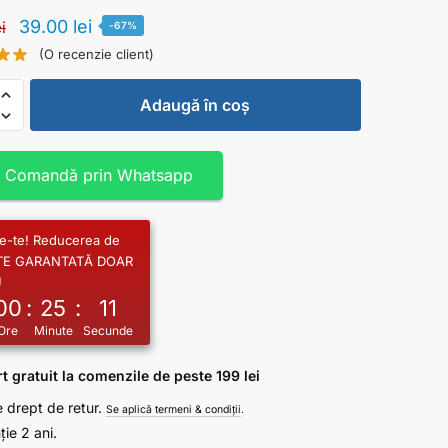
39.00
lei
ei
-67%
(O recenzie client)
Adaugă în coș
Comandă prin Whatsapp
e-te! Reducerea de
STE GARANTATĂ DOAR
U
00
:
25
:
10
Ore
Minute
Secunde
t gratuit la comenzile de peste 199 lei
e drept de retur.
Se aplică termeni & condiții
.
ie 2 ani.