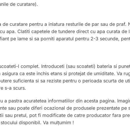
unile de curatare).
ia de curatare pentru a inlatura resturile de par sau de praf. 
cu apa. Clatiti capetele de tundere direct cu apa curata de 
fiant pe lame si sa porniti aparatul pentru 2-3 secunde, pent
 scoateti-l complet. Introduceti (sau scoateti) bateria si pune
a asigura ca este inchis etans si protejat de umiditate. Va rug
 putere suficienta si sa reziste pentru o perioada scurta de u
re s-a scurs.
pastra acuratetea informatiilor din acesta pagina. Imaginile
ente sau poate diferi ocazional de produsele prezentate pe si
tii sau pretul, pot fi modificate de catre producator fara pr
ta stocului disponibil. Va mulțumim !