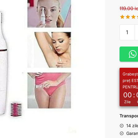
119.00
l
Grabeșt
preț E
PENTR
00
:
Zile
Transpor
14 zil
Garanț