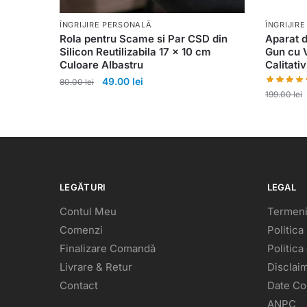
ÎNGRIJIRE PERSONALĂ
ÎNGRIJIR
Rola pentru Scame si Par CSD din
Aparat d
Silicon Reutilizabila 17 x 10 cm
Gun cu 
Culoare Albastru
Calitativ
49.00
lei
80.00
lei
199.00
lei
LEGĂTURI
LEGAL
Contul Meu
Termeni 
Comenzi
Politica
Finalizare Comandă
Politica
Livrare & Retur
Disclai
Contact
Date C
ANPC