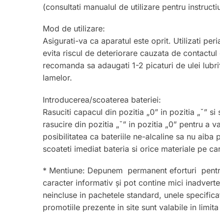
(consultati manualul de utilizare pentru instructi
Mod de utilizare:
Asigurati-va ca aparatul este oprit. Utilizati per
evita riscul de deteriorare cauzata de contactul 
recomanda sa adaugati 1-2 picaturi de ulei lubri
lamelor.
Introducerea/scoaterea bateriei:
Rasuciti capacul din pozitia „0” in pozitia „ˇ” si
rasucire din pozitia „ˇ” in pozitia „0” pentru a v
posibilitatea ca bateriile ne-alcaline sa nu aiba
scoateti imediat bateria si orice materiale pe ca
* Mentiune: Depunem permanent eforturi pentru a 
caracter informativ și pot contine mici inadvert
neincluse in pachetele standard, unele specifica
promotiile prezente in site sunt valabile in limi