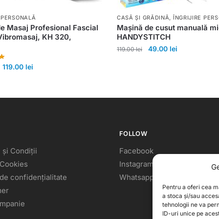
E PERSONALĂ
CASĂ ȘI GRĂDINĂ
,
ÎNGRIJIRE PER
e Masaj Profesional Fascial
Mașină de cusut manuală mi
Vibromasaj, KH 320,
HANDYSTITCH
49.00
lei
119.00
lei
119.00
lei
FOLLOW
și Condiții
Facebook
 Cookies
Instagram
Ge
 de confidențialitate
Whatsapp
Pentru a oferi cea m
mer
a stoca și/sau acces
ompanie
tehnologii ne va pe
ID-uri unice pe ace