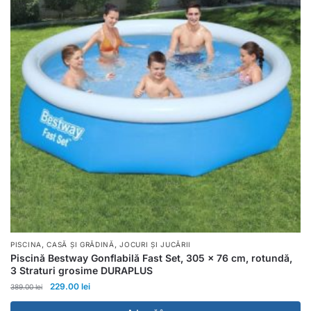
,
,
PISCINA
CASĂ ȘI GRĂDINĂ
JOCURI ȘI JUCĂRII
Piscină Bestway Gonflabilă Fast Set, 305 x 76 cm, rotundă,
3 Straturi grosime DURAPLUS
229.00
lei
389.00
lei