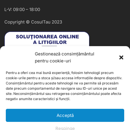
L-V: 09:00 – 18:00
Copyright © CosulTau 2023
Gestionează consimțământul
pentru cookie-uri
Pentru a oferi cea mai bună experiență, folosim tehnologii precum
cookie-urile pentru a stoca și/sau accesa informațiile despre dispozitiv.
Consimțământul pentru aceste tehnologii ne va permite să procesăm
date precum comportamentul de navigare sau ID-uri unice pe acest
site. Neconsimțământul sau retragerea consimțământului poate afecta
negativ anumite caracteristici și funcții.
Acceptă
Web design by DesignToro
Respinge