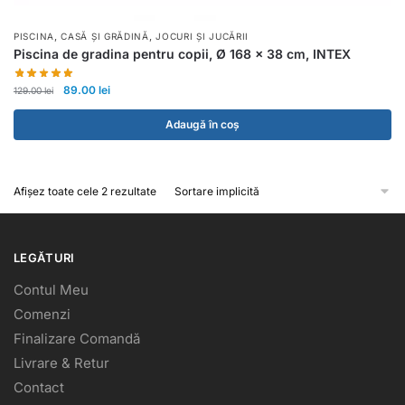
,
,
PISCINA
CASĂ ȘI GRĂDINĂ
JOCURI ȘI JUCĂRII
Piscina de gradina pentru copii, Ø 168 x 38 cm, INTEX
89.00
lei
129.00
lei
Adaugă în coș
Afișez toate cele 2 rezultate
LEGĂTURI
Contul Meu
Comenzi
Finalizare Comandă
Livrare & Retur
Contact