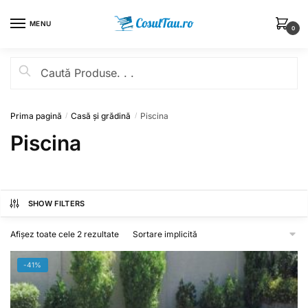
MENU
0
Prima pagină
Casă și grădină
Piscina
/
/
Piscina
SHOW FILTERS
Afișez toate cele 2 rezultate
-41%