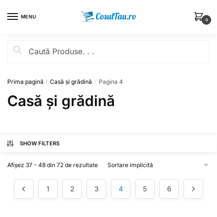
MENU
0
Prima pagină
Casă și grădină
Pagina 4
/
/
Casă și grădină
SHOW FILTERS
Afișez 37 - 48 din 72 de rezultate
1
2
3
4
5
6