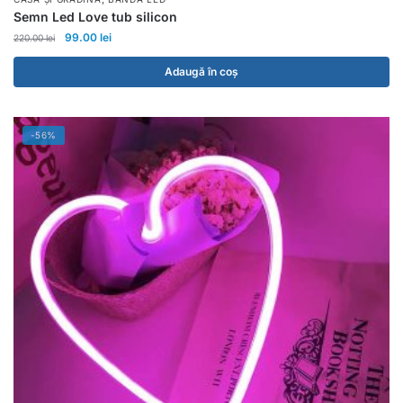
Semn Led Love tub silicon
99.00
lei
220.00
lei
Adaugă în coș
-56%