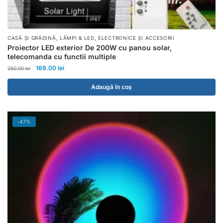
,
,
CASĂ ȘI GRĂDINĂ
LĂMPI & LED
ELECTRONICE ȘI ACCESORII
Proiector LED exterior De 200W cu panou solar,
telecomanda cu functii multiple
169.00
lei
250.00
lei
Adaugă în coș
-47%