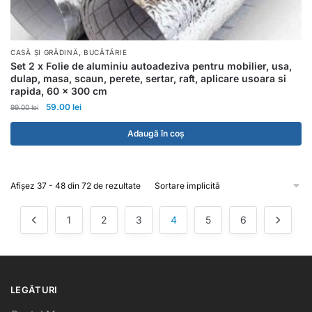
,
CASĂ ȘI GRĂDINĂ
BUCĂTĂRIE
Set 2 x Folie de aluminiu autoadeziva pentru mobilier, usa,
dulap, masa, scaun, perete, sertar, raft, aplicare usoara si
rapida, 60 x 300 cm
59.00
lei
99.00
lei
Adaugă în coș
Afișez 37 - 48 din 72 de rezultate
1
2
3
4
5
6
LEGĂTURI