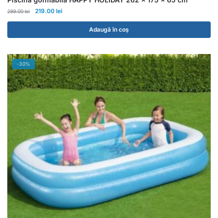
219.00
lei
289.00
lei
Adaugă în coș
-30%