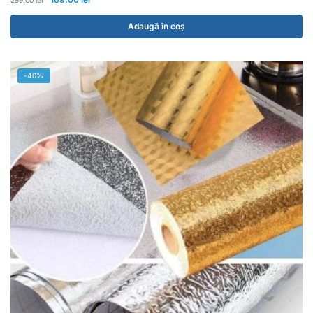
299.00
lei
Adaugă în coș
-40%