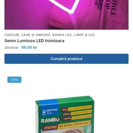
,
,
,
CADOURI
CASĂ ȘI GRĂDINĂ
BANDA LED
LĂMPI & LED
Semn Luminos LED Inimioara
99.00
lei
223.00
lei
Cumpără produsul
-30%