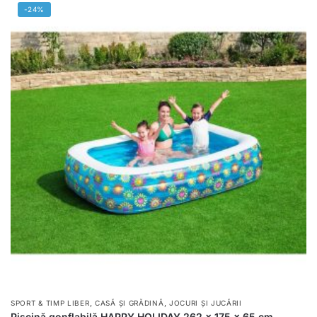
-24%
,
,
SPORT & TIMP LIBER
CASĂ ȘI GRĂDINĂ
JOCURI ȘI JUCĂRII
Piscină gonflabilă HAPPY HOLIDAY 262 x 175 x 65 cm