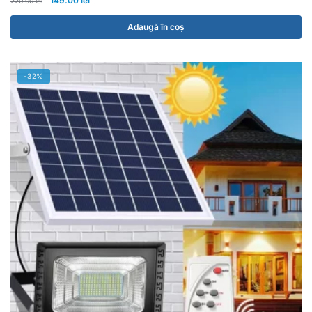
149.00
lei
220.00
lei
Adaugă în coș
-32%