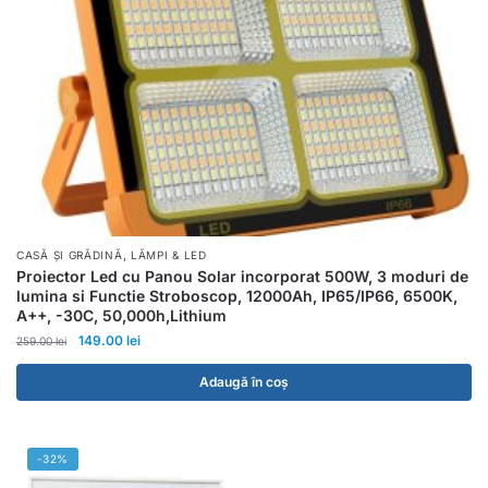
,
CASĂ ȘI GRĂDINĂ
LĂMPI & LED
Proiector Led cu Panou Solar incorporat 500W, 3 moduri de
lumina si Functie Stroboscop, 12000Ah, IP65/IP66, 6500K,
A++, -30C, 50,000h,Lithium
149.00
lei
259.00
lei
Adaugă în coș
-32%