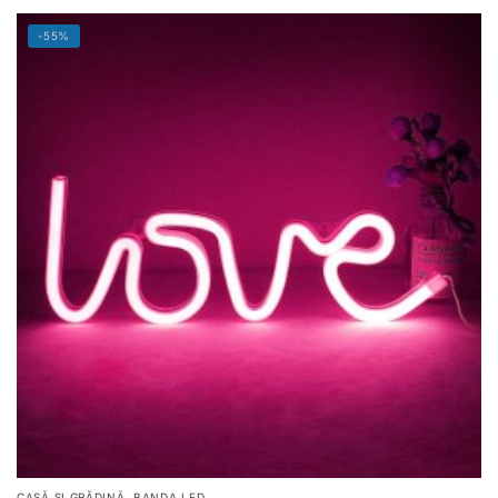
-55%
,
CASĂ ȘI GRĂDINĂ
BANDA LED