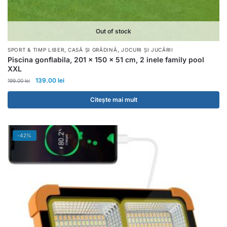
Out of stock
,
,
SPORT & TIMP LIBER
CASĂ ȘI GRĂDINĂ
JOCURI ȘI JUCĂRII
Piscina gonflabila, 201 x 150 x 51 cm, 2 inele family pool
XXL
139.00
lei
199.00
lei
Citește mai mult
-42%