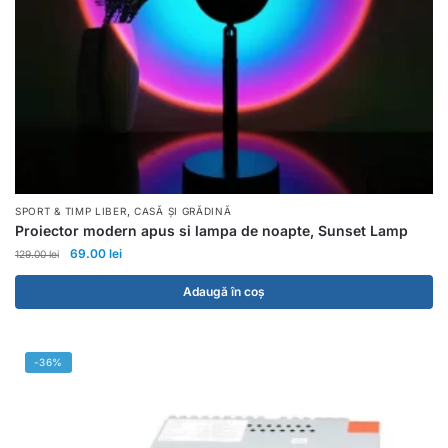
,
SPORT & TIMP LIBER
CASĂ ȘI GRĂDINĂ
Proiector modern apus si lampa de noapte, Sunset Lamp
69.00
lei
129.00
lei
Adaugă în coș
-36%