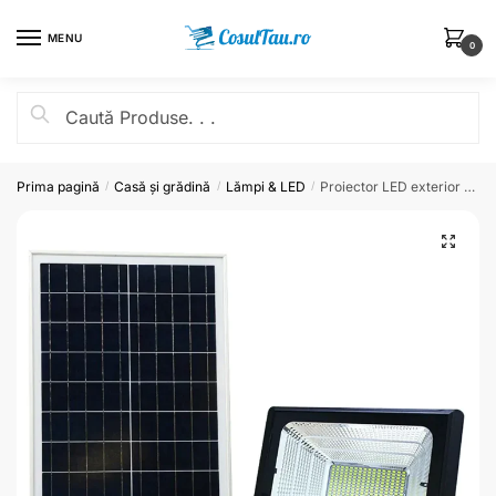
MENU
0
Prima pagină
Casă și grădină
Lămpi & LED
Proiector LED exterior De 100W cu panou solar, telecomanda cu functii multiple
/
/
/