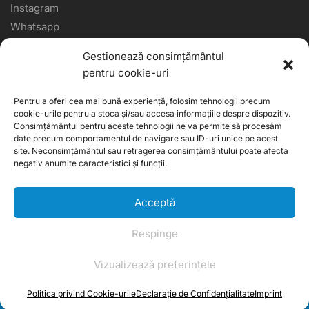
Instagram
Whatsapp
CONTACTEAZĂ-NE
Gestionează consimțământul
pentru cookie-uri
office@cosultau.ro
Pentru a oferi cea mai bună experiență, folosim tehnologii precum
0720.150.000
cookie-urile pentru a stoca și/sau accesa informațiile despre dispozitiv.
Consimțământul pentru aceste tehnologii ne va permite să procesăm
L-V: 09:00 – 18:00
date precum comportamentul de navigare sau ID-uri unice pe acest
site. Neconsimțământul sau retragerea consimțământului poate afecta
negativ anumite caracteristici și funcții.
Copyright © CosulTau 2023
Acceptă
Respinge
Vizualizează preferințele
Asistență Comandă
Politica privind Cookie-urile
Declarație de Confidențialitate
Imprint