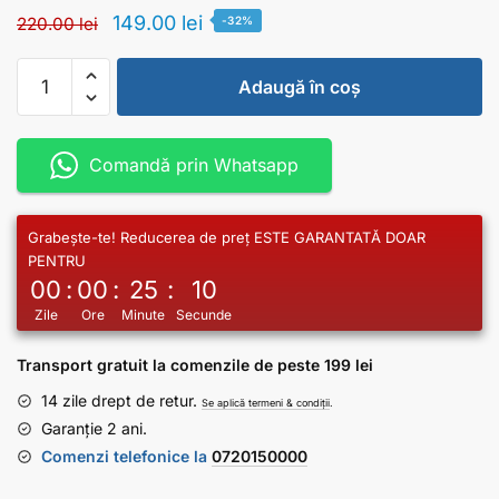
149.00
lei
220.00
lei
-32%
Adaugă în coș
Comandă prin Whatsapp
Grabește-te! Reducerea de preț ESTE GARANTATĂ DOAR
PENTRU
00
:
00
:
25
:
09
Zile
Ore
Minute
Secunde
Transport gratuit la comenzile de peste 199 lei
14 zile drept de retur.
Se aplică termeni & condiții
.
Garanție 2 ani.
Comenzi telefonice la
0720150000