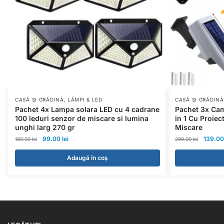
,
CASĂ ȘI GRĂDINĂ
LĂMPI & LED
CASĂ ȘI GRĂDINĂ
Pachet 4x Lampa solara LED cu 4 cadrane
Pachet 3x Cam
100 leduri senzor de miscare si lumina
in 1 Cu Proiec
unghi larg 270 gr
Miscare
99.00
lei
139.0
180.00
lei
299.00
lei
Adaugă în coș