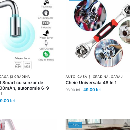
CASĂ ȘI GRĂDINĂ
AUTO
,
CASĂ ȘI GRĂDINĂ
,
GARAJ
t Smart cu senzor de
Cheie Universala 48 In 1
400mAh, autonomie 6-9
49.00
lei
98.00
lei
t
79.00
lei
-51%