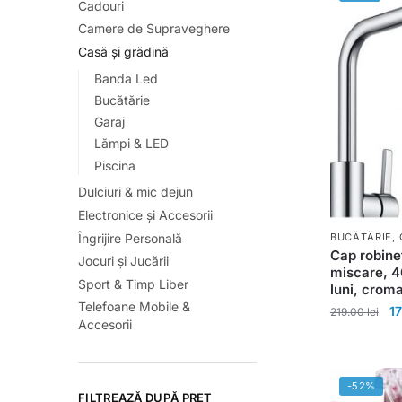
Cadouri
Camere de Supraveghere
Casă și grădină
Banda Led
Bucătărie
Garaj
Lămpi & LED
Piscina
Dulciuri & mic dejun
Electronice și Accesorii
Îngrijire Personală
BUCĂTĂRIE
,
Cap robine
Jocuri și Jucării
miscare, 
Sport & Timp Liber
luni, croma
Telefoane Mobile &
1
219.00
lei
Accesorii
-52%
FILTREAZĂ DUPĂ PREȚ