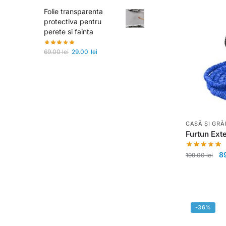
Folie transparenta
protectiva pentru
perete si fainta
69.00
lei
29.00
lei
CASĂ ȘI GRĂ
Furtun Ext
8
199.00
lei
-36%