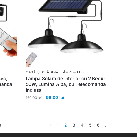
CASĂ ȘI GRĂDINĂ
,
LĂMPI & LED
Bec,
Lampa Solara de Interior cu 2 Becuri,
manda
50W, Lumina Alba, cu Telecomanda
Inclusa
99.00
lei
169.00
lei
e
1
2
3
4
5
6