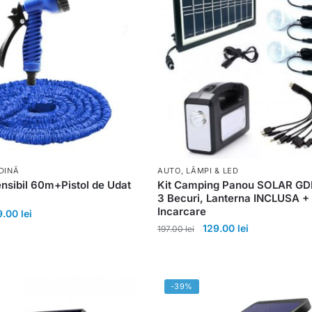
DINĂ
AUTO
,
LĂMPI & LED
ensibil 60m+Pistol de Udat
Kit Camping Panou SOLAR GD
3 Becuri, Lanterna INCLUSA +
Incarcare
9.00
lei
129.00
lei
197.00
lei
-39%