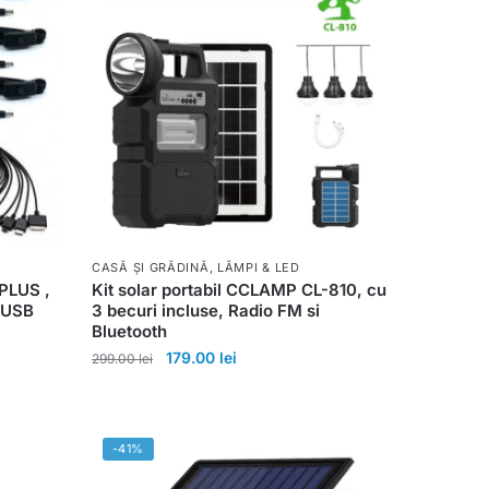
CASĂ ȘI GRĂDINĂ
,
LĂMPI & LED
PLUS ,
Kit solar portabil CCLAMP CL-810, cu
 USB
3 becuri incluse, Radio FM si
Bluetooth
179.00
lei
299.00
lei
-41%