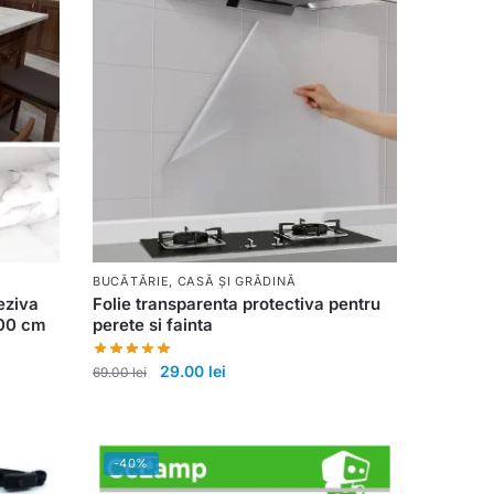
BUCĂTĂRIE
,
CASĂ ȘI GRĂDINĂ
eziva
Folie transparenta protectiva pentru
300 cm
perete si fainta
29.00
lei
69.00
lei
-40%