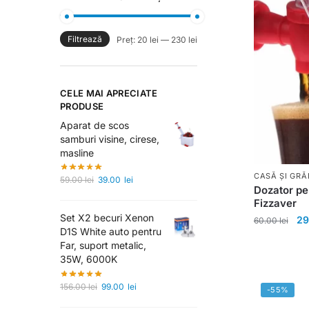
Filtrează
Preț:
20 lei
—
230 lei
CELE MAI APRECIATE
PRODUSE
Aparat de scos
samburi visine, cirese,
masline
CASĂ ȘI GRĂ
59.00
lei
39.00
lei
Dozator pe
Fizzaver
Set X2 becuri Xenon
29
60.00
lei
D1S White auto pentru
Far, suport metalic,
35W, 6000K
156.00
lei
99.00
lei
-55%