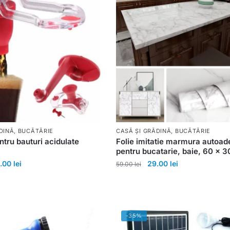
DINĂ
,
BUCĂTĂRIE
CASĂ ȘI GRĂDINĂ
,
BUCĂTĂRIE
ntru bauturi acidulate
Folie imitatie marmura autoad
pentru bucatarie, baie, 60 x 
.00
lei
29.00
lei
59.00
lei
-35%