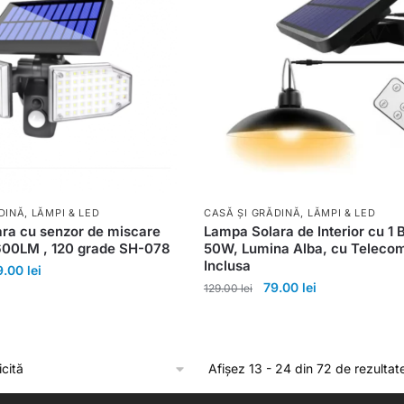
DINĂ
,
LĂMPI & LED
CASĂ ȘI GRĂDINĂ
,
LĂMPI & LED
ra cu senzor de miscare
Lampa Solara de Interior cu 1 
600LM , 120 grade SH-078
50W, Lumina Alba, cu Teleco
Inclusa
9.00
lei
79.00
lei
129.00
lei
Afișez 13 - 24 din 72 de rezultat