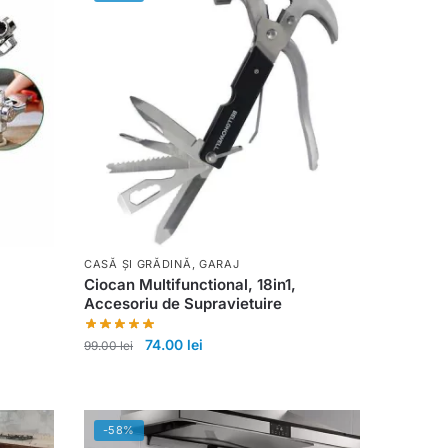
CASĂ ȘI GRĂDINĂ
,
GARAJ
Ciocan Multifunctional, 18in1,
Accesoriu de Supravietuire
74.00
lei
99.00
lei
-58%