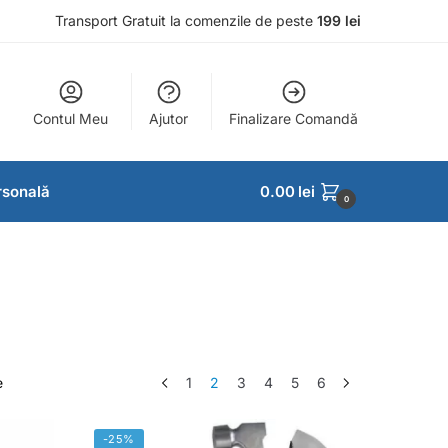
Transport Gratuit la comenzile de peste
199 lei
Contul Meu
Ajutor
Finalizare Comandă
ersonală
0.00
lei
0
e
1
2
3
4
5
6
-25%