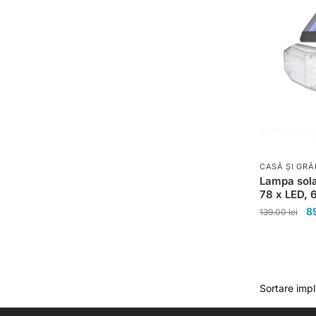
CASĂ ȘI GRĂ
Lampa sola
78 x LED, 
8
139.00
lei