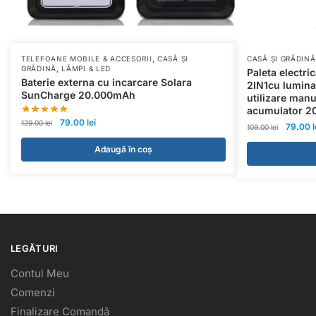
,
TELEFOANE MOBILE & ACCESORII
CASĂ ȘI
CASĂ ȘI GRĂDINĂ
,
GRĂDINĂ
LĂMPI & LED
Paleta electric
Baterie externa cu incarcare Solara
2IN1cu lumina 
SunCharge 20.000mAh
utilizare man
acumulator 
79.00
lei
129.00
lei
79.00
l
109.00
lei
Adaugă în coș
LEGĂTURI
Contul Meu
Comenzi
Finalizare Comandă