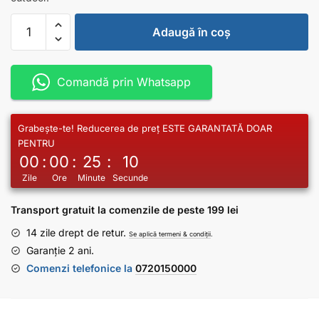
Adaugă în coș
Comandă prin Whatsapp
Grabește-te! Reducerea de preț ESTE GARANTATĂ DOAR
PENTRU
00
:
00
:
25
:
10
Zile
Ore
Minute
Secunde
Transport gratuit la comenzile de peste 199 lei
14 zile drept de retur.
Se aplică termeni & condiții
.
Garanție 2 ani.
Comenzi telefonice la
0720150000