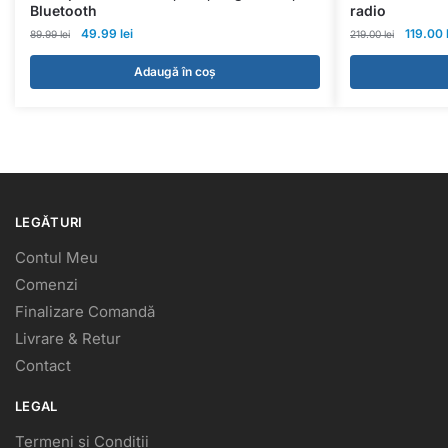
Bluetooth
radio
49.99
lei
119.00
89.99
lei
219.00
lei
Adaugă în coș
LEGĂTURI
Contul Meu
Comenzi
Finalizare Comandă
Livrare & Retur
Contact
LEGAL
Termeni și Condiții