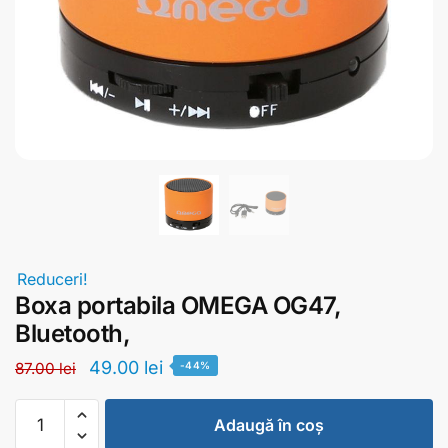
Reduceri!
Boxa portabila OMEGA OG47,
Bluetooth,
49.00
lei
87.00
lei
-44%
Adaugă în coș