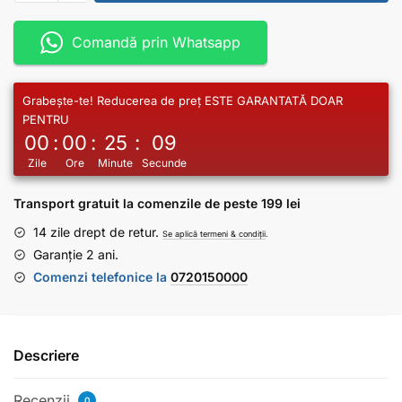
Comandă prin Whatsapp
Grabește-te! Reducerea de preț ESTE GARANTATĂ DOAR
PENTRU
00
:
00
:
25
:
09
Zile
Ore
Minute
Secunde
Transport gratuit la comenzile de peste 199 lei
14 zile drept de retur.
Se aplică termeni & condiții
.
Garanție 2 ani.
Comenzi telefonice la
0720150000
Descriere
Recenzii
0