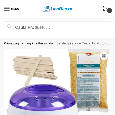
MENU
0
Prima pagină
Îngrijire Personală
Set de Epilare cu Ceara, Incalzitor ceara Pro-Wax de 100 W, Ceara granule si 10 Spatule
/
/