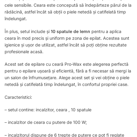
cele sensibile. Ceara este concepută să îndepărteze părul de la
rădăcină, astfel încât să obții o piele netedă și catifelată timp
îndelungat.
În plus, setul include și
10 spatule de lemn
pentru a aplica
ceara în mod precis și uniform pe zona de epilat. Acestea sunt
igienice și ușor de utilizat, astfel încât să poți obține rezultate
profesionale acasă.
Acest set de epilare cu ceară Pro-Wax este alegerea perfectă
pentru o epilare ușoară și eficientă, fără a fi necesar să mergi la
un salon de înfrumusețare. Alege acest set și vei obține o piele
netedă și catifelată timp îndelungat, în confortul propriei case.
Caracteristici:
– setul contine: incalzitor, ceara , 10 spatule
– incalzitor de ceara cu putere de 100 W;
– incalzitorul dispune de 6 trepte de putere ce pot fi reglate