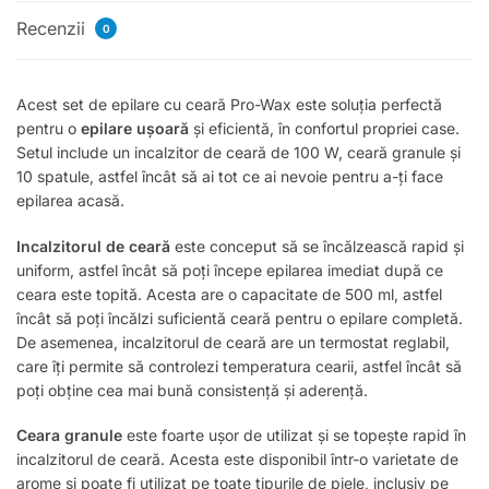
Recenzii
0
Acest set de epilare cu ceară Pro-Wax este soluția perfectă
pentru o
epilare ușoară
și eficientă, în confortul propriei case.
Setul include un incalzitor de ceară de 100 W, ceară granule și
10 spatule, astfel încât să ai tot ce ai nevoie pentru a-ți face
epilarea acasă.
Incalzitorul de ceară
este conceput să se încălzească rapid și
uniform, astfel încât să poți începe epilarea imediat după ce
ceara este topită. Acesta are o capacitate de 500 ml, astfel
încât să poți încălzi suficientă ceară pentru o epilare completă.
De asemenea, incalzitorul de ceară are un termostat reglabil,
care îți permite să controlezi temperatura cearii, astfel încât să
poți obține cea mai bună consistență și aderență.
Ceara granule
este foarte ușor de utilizat și se topește rapid în
incalzitorul de ceară. Acesta este disponibil într-o varietate de
arome și poate fi utilizat pe toate tipurile de piele, inclusiv pe