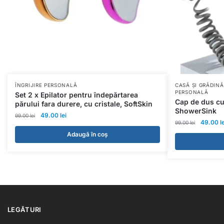
ÎNGRIJIRE PERSONALĂ
CASĂ ȘI GRĂDINĂ
PERSONALĂ
Set 2 x Epilator pentru îndepărtarea
Cap de dus cu
părului fara durere, cu cristale, SoftSkin
ShowerSink
49.00
lei
99.00
lei
49.00
l
99.00
lei
Adaugă în coș
LEGĂTURI