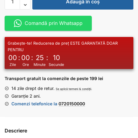
Adaugă în coș
Comandă prin Whatsapp
Grabește-te! Reducerea de preț ESTE GARANTATĂ DOAR
PENTRU
00
:
00
:
25
:
10
Zile
Ore
Minute
Secunde
Transport gratuit la comenzile de peste 199 lei
14 zile drept de retur.
Se aplică termeni & condiții
.
Garanție 2 ani.
Comenzi telefonice la
0720150000
Descriere