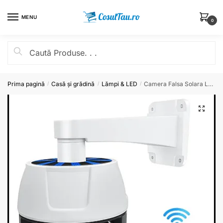
MENU
0
Prima pagină
Casă și grădină
Lămpi & LED
Camera Falsa Solara LED SMD
/
/
/