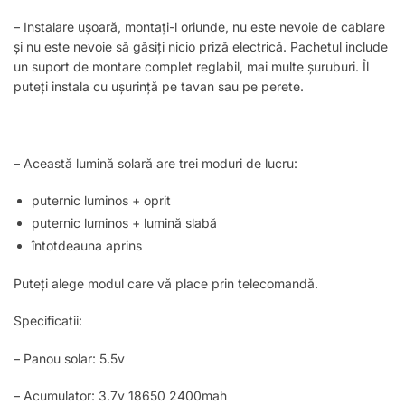
– Instalare ușoară, montați-l oriunde, nu este nevoie de cablare
și nu este nevoie să găsiți nicio priză electrică. Pachetul include
un suport de montare complet reglabil, mai multe șuruburi. Îl
puteți instala cu ușurință pe tavan sau pe perete.
– Această lumină solară are trei moduri de lucru:
puternic luminos + oprit
puternic luminos + lumină slabă
întotdeauna aprins
Puteți alege modul care vă place prin telecomandă.
Specificatii:
– Panou solar: 5.5v
– Acumulator: 3.7v 18650 2400mah