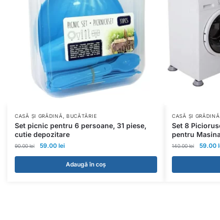
,
CASĂ ȘI GRĂDINĂ
BUCĂTĂRIE
CASĂ ȘI GRĂDINĂ
Set picnic pentru 6 persoane, 31 piese,
Set 8 Piciorus
cutie depozitare
pentru Masina
59.00
lei
59.00
90.00
lei
140.00
lei
Adaugă în coș