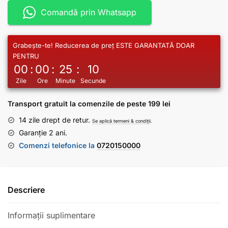
Comandă prin Whatsapp
Grabește-te! Reducerea de preț ESTE GARANTATĂ DOAR
PENTRU
00
:
00
:
25
:
09
Zile
Ore
Minute
Secunde
Transport gratuit la comenzile de peste 199 lei
14 zile drept de retur.
Se aplică termeni & condiții
.
Garanție 2 ani.
Comenzi telefonice la
0720150000
Descriere
Informații suplimentare